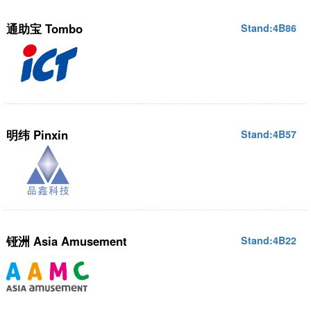
通助宝 Tombo
Stand:4B86
明纬 Pinxin
Stand:4B57
铔洲 Asia Amusement
Stand:4B22