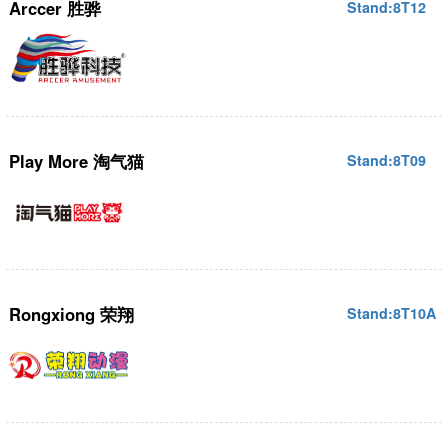
Arccer 胜骅
Stand:8T12
Play More 淘气猫
Stand:8T09
Rongxiong 荣翔
Stand:8T10A