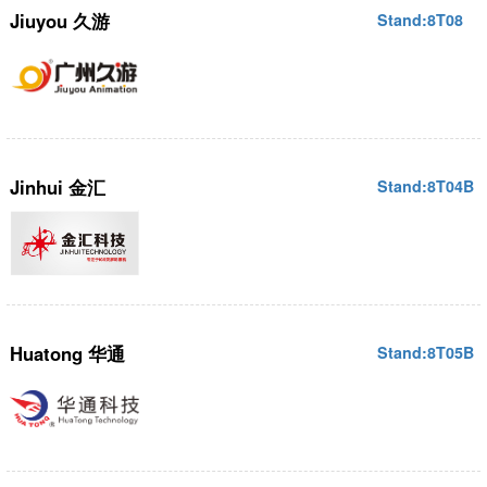
Jiuyou 久游
Stand:8T08
Jinhui 金汇
Stand:8T04B
Huatong 华通
Stand:8T05B