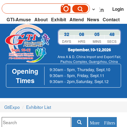
Login
GTI-Amuse
About
Exhibit
Attend
News
Contact
32
08
05
48
DAYS
HRS
MINS
SECS
September.10-12,2026
Area A & D, China Import and Export Fair,
Pazhou Complex, Guangzhou, China
Opening
9:30am - 5pm, Thursday, Sept.10
9:30am - 5pm, Friday, Sept.11
Times
9:30am - 2pm,Saturday, Sept.12
GtiExpo
Exhibitor List
More Filters