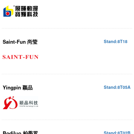
Saint-Fun 尚莹
Stand:8T18
Yingpin 颖品
Stand:8T05A
Bodiluo 柏蒂罗
Stand:8T02B