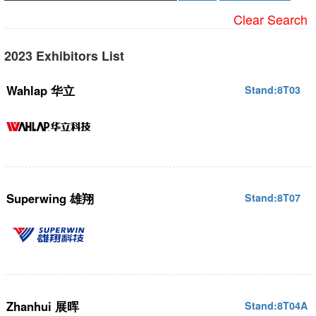
Clear Search
2023 Exhibitors List
Wahlap 华立
Stand:8T03
Superwing 雄翔
Stand:8T07
Zhanhui 展晖
Stand:8T04A